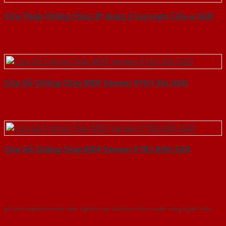
Cửa Thép Chống Cháy 2P dung 2 tay nam Cửa-a-SGD
Cửa Gỗ Chống Cháy MDF Veneer P1G1 Sồi-SGD
Cửa Gỗ Chống Cháy MDF Veneer P1R2 ASH-SGD
Với kinh nghiệm nhiêu năm nghiên cứu cửa theo tiêu chuẩn công nghệ Châu
Âu.Chúng tôi tự tin là nhà sản xuất & cung cấp hàng đầu tại Việt Nam!