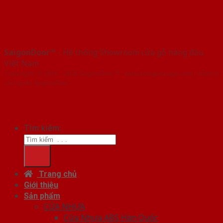
SaigonDoor™
- Hệ thống Showroom cửa gỗ hàng đầu
Việt Nam
Copyright ⓒ 2016 – 2026 SaigonDoor™ - www.baogiacuago.com | Đơn vị
chủ quản SaigonDoor
Tìm kiếm:
Trang chủ
Giới thiệu
Sản phẩm
CỬA NHỰA
Cửa Nhựa ABS Hàn Quốc