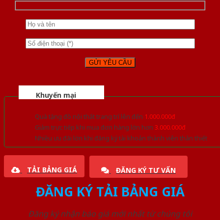
Khuyến mại
Quà tặng đồ nội thất trang trí lên đến
1.000.000đ
Giảm trực tiếp khi mua đơn hàng lớn hơn
3.000.000đ
Nhiều ưu đãi lớn khi đăng ký tài khoản thành viên thân thiết
TẢI BẢNG GIÁ
ĐĂNG KÝ TƯ VẤN
ĐĂNG KÝ TẢI BẢNG GIÁ
Đăng ký nhận báo giá mới nhất từ chúng tôi