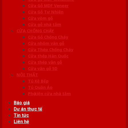
Cửa Gỗ MDF Veneer
Cửa Gỗ Tự Nhiên
Cửa vòm gỗ
Cửa gỗ nhà tắm
CỬA CHỐNG CHÁY
Cửa Gỗ Chống Cháy
Cửa nhôm vân gỗ
Cửa Thép Chống Cháy
Cửa thép Hàn Quốc
Cửa thép vân gỗ
Cửa vân gỗ 5D
NỘI THẤT
Tủ Kệ Bếp
Tủ Quần Áo
Phụ kiện cửa nhà tắm
Báo giá
Dự án thực tế
Tin tức
Liên hệ