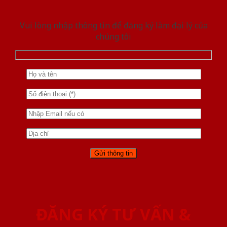
Vui lòng nhập thông tin để đăng ký làm đại lý của
chúng tôi
ĐĂNG KÝ TƯ VẤN &