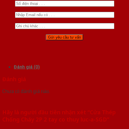
Đánh giá (0)
Đánh giá
Chưa có đánh giá nào.
Hãy là người đầu tiên nhận xét “Cửa Thép
Chống Cháy 2P 2 tay co thuy luc-a-SGD”