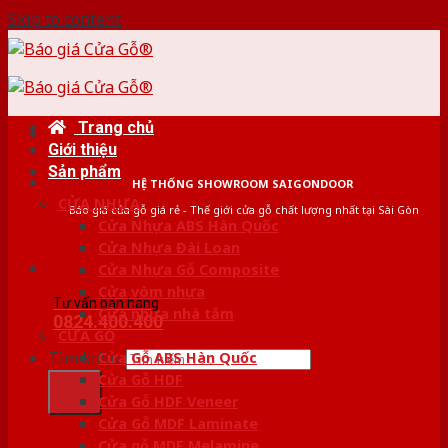
Skip to content
Trang chủ
Giới thiệu
Sản phẩm
HỆ THỐNG SHOWROOM SAIGONDOOR
CỬA NHỰA
Báo giá cửa gỗ giá rẻ - Thế giới cửa gỗ chất lượng nhất tại Sài Gòn
Cửa Nhựa ABS Hàn Quốc
Cửa Nhựa Đài Loan
Cửa Nhựa Gỗ Composite
Cửa vòm nhựa
Tư vấn bán hàng
Cửa nhựa nhà tắm
0824.400.400
CỬA GỖ
Tìm kiếm:
Cửa Gỗ ABS Hàn Quốc
Cửa Gỗ HDF
Cửa Gỗ HDF Veneer
Cửa Gỗ MDF Laminate
Cửa gỗ MDF Melamine