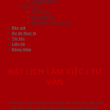
Cửa vân gỗ 5D
NỘI THẤT
Tủ Kệ Bếp
Tủ Quần Áo
Phụ kiện cửa nhà tắm
Báo giá
Dự án thực tế
Tin tức
Liên hệ
Đăng nhập
ĐẶT LỊCH LÀM VIỆC / TƯ
VẤN
Vui lòng nhập thông tin đặt lịch để được sắp xếp gặp
gỡ làm việc hoăc tư vấn mà không phải chờ đợi.