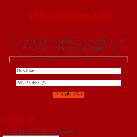
YÊU CẦU GỌI LẠI
Vui lòng nhập thông tin để chúng tôi có thể liên hệ
với quý khách trong thời gian nhanh nhất.
Đăng nhập
Tên tài khoản hoặc địa chỉ email
*