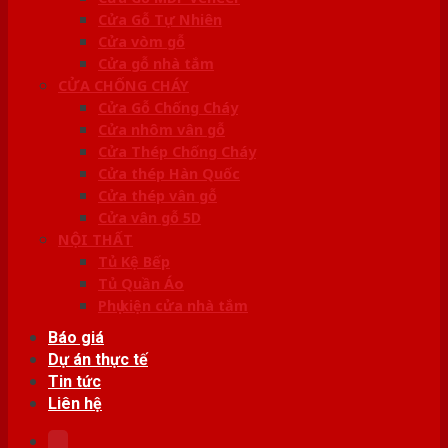
Cửa Gỗ Tự Nhiên
Cửa vòm gỗ
Cửa gỗ nhà tắm
CỬA CHỐNG CHÁY
Cửa Gỗ Chống Cháy
Cửa nhôm vân gỗ
Cửa Thép Chống Cháy
Cửa thép Hàn Quốc
Cửa thép vân gỗ
Cửa vân gỗ 5D
NỘI THẤT
Tủ Kệ Bếp
Tủ Quần Áo
Phụ kiện cửa nhà tắm
Báo giá
Dự án thực tế
Tin tức
Liên hệ