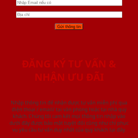
ĐĂNG KÝ TƯ VẤN &
NHẬN ƯU ĐÃI
Nhập thông tin để nhận được tư vấn miễn phí qua
điện thoại / email/ tại văn phòng hoặc tại nhà quý
khách. Chúng tôi cam kết mọi thông tin nhập vào
dưới đây được bảo mật tuyệt đối cũng như chỉ phục
vụ yêu cầu tư vấn duy nhất của quý khách tại đây.