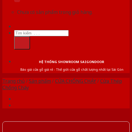
Chưa có sản phẩm trong giỏ hàng.
Tìm
kiếm:
HỆ THỐNG SHOWROOM SAIGONDOOR
Báo giá cửa gỗ giá rẻ - Thế giới cửa gỗ chất lượng nhất tại Sài Gòn
Trang chủ
/
Sản phẩm
/
CỬA CHỐNG CHÁY
/
Cửa Thép
Chống Cháy