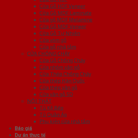
Cửa Gỗ HDF Veneer
Cửa Gỗ MDF Laminate
Cửa gỗ MDF Melamine
Cửa Gỗ MDF Veneer
Cửa Gỗ Tự Nhiên
Cửa vòm gỗ
Cửa gỗ nhà tắm
CỬA CHỐNG CHÁY
Cửa Gỗ Chống Cháy
Cửa nhôm vân gỗ
Cửa Thép Chống Cháy
Cửa thép Hàn Quốc
Cửa thép vân gỗ
Cửa vân gỗ 5D
NỘI THẤT
Tủ Kệ Bếp
Tủ Quần Áo
Phụ kiện cửa nhà tắm
Báo giá
Dự án thực tế