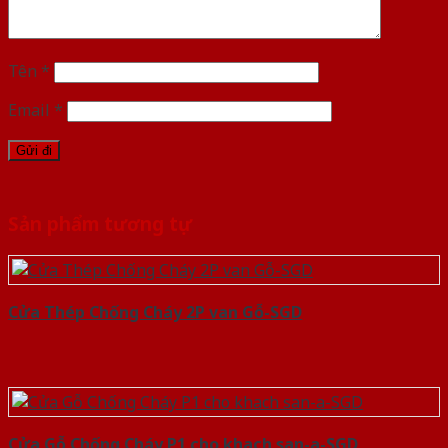
Tên
*
Email
*
Sản phẩm tương tự
Cửa Thép Chống Cháy 2P van Gỗ-SGD
Cửa Gỗ Chống Cháy P1 cho khach san-a-SGD