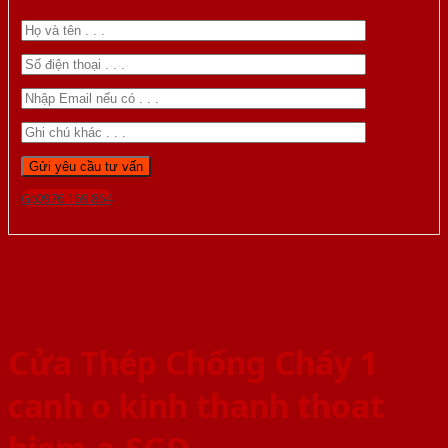
Gọi 0976.169.864
Cửa Thép Chống Cháy 1
canh o kinh thanh thoat