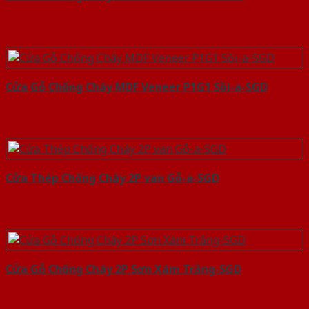
Cửa Gỗ Chống Cháy MDF Veneer P1G1 Sồi-a-SGD
Cửa Thép Chống Cháy 2P van Gỗ-a-SGD
Cửa Gỗ Chống Cháy 2P Sơn Xám Trắng-SGD