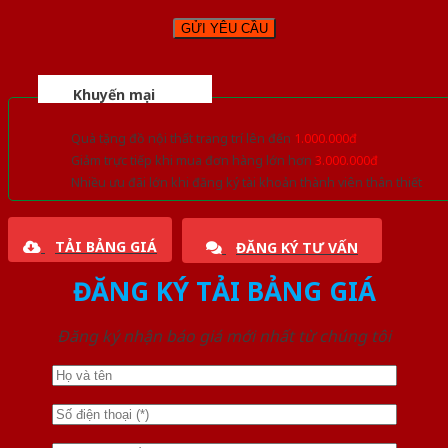
Khuyến mại
Quà tặng đồ nội thất trang trí lên đến
1.000.000đ
Giảm trực tiếp khi mua đơn hàng lớn hơn
3.000.000đ
Nhiều ưu đãi lớn khi đăng ký tài khoản thành viên thân thiết
TẢI BẢNG GIÁ
ĐĂNG KÝ TƯ VẤN
ĐĂNG KÝ TẢI BẢNG GIÁ
Đăng ký nhận báo giá mới nhất từ chúng tôi