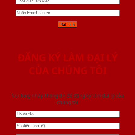
ĐĂNG KÝ LÀM ĐẠI LÝ
CỦA CHÚNG TÔI
Vui lòng nhập thông tin để đăng ký làm đại lý của
chúng tôi