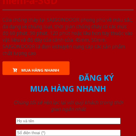
hiem-a-SGD
Cửa chống cháy tại SAIGONDOOR phong phú về màu sắc,
đa dạng về chủng loại, thời gian chống cháy có các mức
độ 60 phút, 90 phút, 120 phút hoặc lâu hơn tùy thuộc vào
vật liệu và độ dày của cánh cửa: 45mm, 50mm.
SAIGONDOOR là đơn vị chuyên cung cấp các sản phẩm
chất lượng cao.
MUA HÀNG NHANH
ĐĂNG KÝ
MUA HÀNG NHANH
Chúng tôi sẽ liên lạc lại với quý khách trong thời
gian ngắn nhất