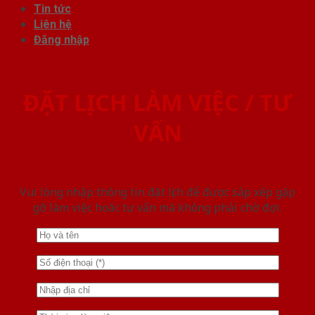
Tin tức
Liên hệ
Đăng nhập
ĐẶT LỊCH LÀM VIỆC / TƯ
VẤN
Vui lòng nhập thông tin đặt lịch để được sắp xếp gặp
gỡ làm việc hoăc tư vấn mà không phải chờ đợi.