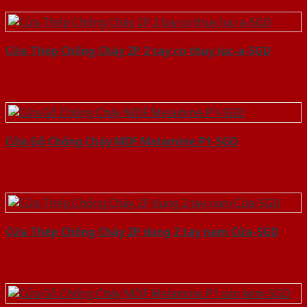
Cửa Thép Chống Cháy 2P 2 tay co thuy luc-a-SGD
Cửa Gỗ Chống Cháy MDF Melamine P1-SGD
Cửa Thép Chống Cháy 2P dung 2 tay nam Cửa-SGD