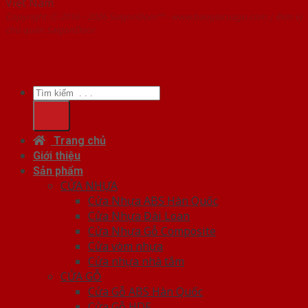
Việt Nam
Copyright ⓒ 2016 – 2026 SaigonDoor™ - www.baogiacuago.com | Đơn vị
chủ quản SaigonDoor
Tìm
kiếm:
Trang chủ
Giới thiệu
Sản phẩm
CỬA NHỰA
Cửa Nhựa ABS Hàn Quốc
Cửa Nhựa Đài Loan
Cửa Nhựa Gỗ Composite
Cửa vòm nhựa
Cửa nhựa nhà tắm
CỬA GỖ
Cửa Gỗ ABS Hàn Quốc
Cửa Gỗ HDF