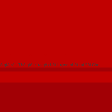
 THỐNG SHOWROOM SAIGONDOOR
ỗ giá rẻ - Thế giới cửa gỗ chất lượng nhất tại Sài Gòn