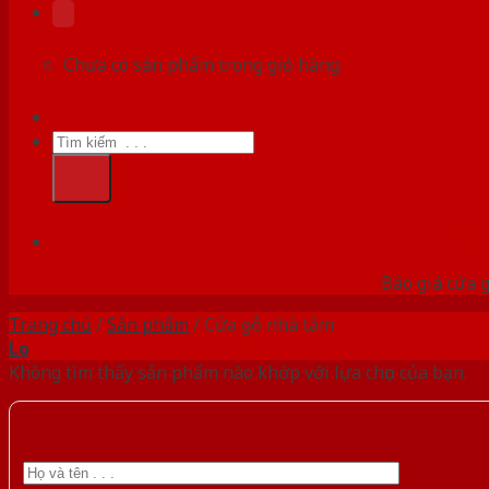
Chưa có sản phẩm trong giỏ hàng.
Tìm
kiếm:
HỆ
Báo giá cửa g
Trang chủ
/
Sản phẩm
/
Cửa gỗ nhà tắm
Lọc
Không tìm thấy sản phẩm nào khớp với lựa chọn của bạn.