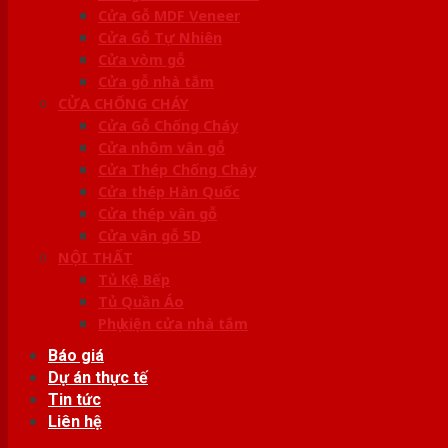
Cửa Gỗ MDF Veneer
Cửa Gỗ Tự Nhiên
Cửa vòm gỗ
Cửa gỗ nhà tắm
CỬA CHỐNG CHÁY
Cửa Gỗ Chống Cháy
Cửa nhôm vân gỗ
Cửa Thép Chống Cháy
Cửa thép Hàn Quốc
Cửa thép vân gỗ
Cửa vân gỗ 5D
NỘI THẤT
Tủ Kệ Bếp
Tủ Quần Áo
Phụ kiện cửa nhà tắm
Báo giá
Dự án thực tế
Tin tức
Liên hệ