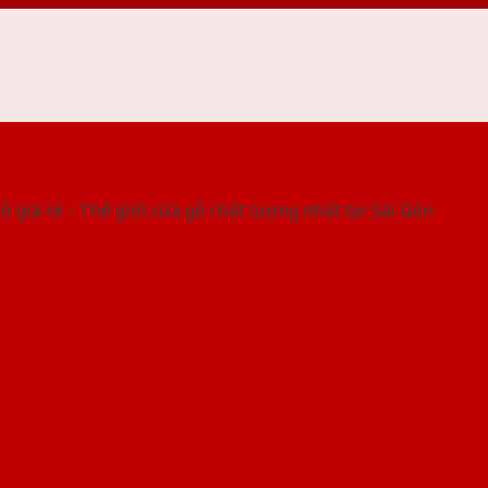
 THỐNG SHOWROOM SAIGONDOOR
ỗ giá rẻ - Thế giới cửa gỗ chất lượng nhất tại Sài Gòn