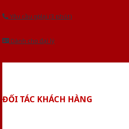
Yêu cầu gọi lại (3 phút)
Dành cho đại lý
ĐỐI TÁC KHÁCH HÀNG