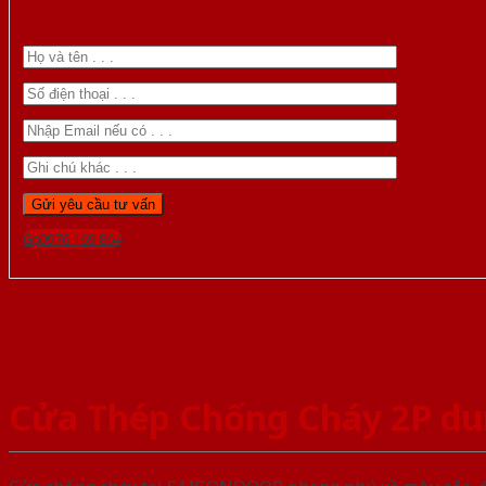
Gọi 0976.169.864
Cửa Thép Chống Cháy 2P du