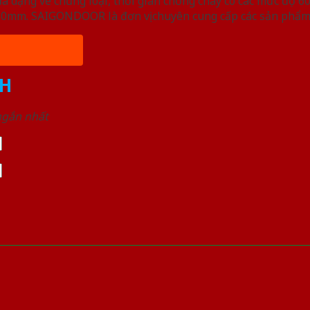
ạng về chủng loại, thời gian chống cháy có các mức độ 60 
, 50mm. SAIGONDOOR là đơn vị chuyên cung cấp các sản phẩm
H
 ngắn nhất