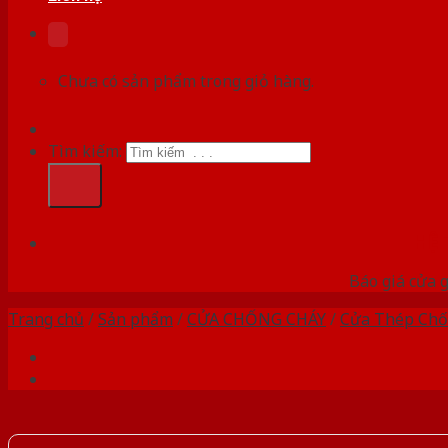
Chưa có sản phẩm trong giỏ hàng.
Tìm kiếm:
HỆ
Báo giá cửa g
Trang chủ
/
Sản phẩm
/
CỬA CHỐNG CHÁY
/
Cửa Thép Chố