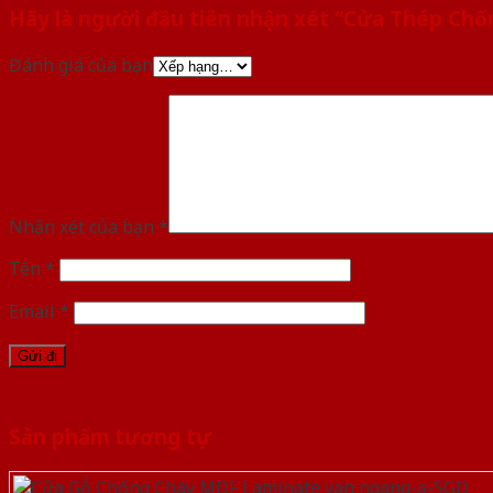
Hãy là người đầu tiên nhận xét “Cửa Thép Ch
Đánh giá của bạn
Nhận xét của bạn
*
Tên
*
Email
*
Sản phẩm tương tự