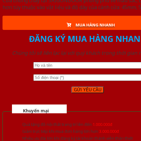
Cửa chống cháy tại SAIGONDOOR phong phú về màu sắc, đa d
hơn tùy thuộc vào vật liệu và độ dày của cánh cửa: 45mm
MUA HÀNG NHANH
ĐĂNG KÝ MUA HÀNG NHAN
Chúng tôi sẽ liên lạc lại với quý khách trong thời gian
Khuyến mại
Quà tặng đồ nội thất trang trí lên đến
1.000.000đ
Giảm trực tiếp khi mua đơn hàng lớn hơn
3.000.000đ
Nhiều ưu đãi lớn khi đăng ký tài khoản thành viên thân thiết