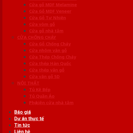
Cửa gỗ MDF Melamine
Cửa Gỗ MDF Veneer
Cửa Gỗ Tự Nhiên
Cửa vòm gỗ
Cửa gỗ nhà tắm
CỬA CHỐNG CHÁY
Cửa Gỗ Chống Cháy
Cửa nhôm vân gỗ
Cửa Thép Chống Cháy
Cửa thép Hàn Quốc
Cửa thép vân gỗ
Cửa vân gỗ 5D
NỘI THẤT
Tủ Kệ Bếp
Tủ Quần Áo
Phụ kiện cửa nhà tắm
Báo giá
Dự án thực tế
Tin tức
Liên hệ