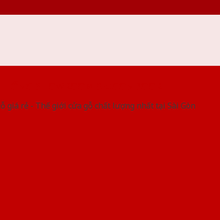
 THỐNG SHOWROOM SAIGONDOOR
ỗ giá rẻ - Thế giới cửa gỗ chất lượng nhất tại Sài Gòn