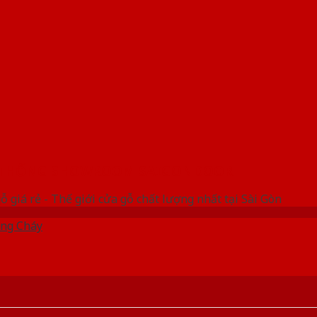
 THỐNG SHOWROOM SAIGONDOOR
ỗ giá rẻ - Thế giới cửa gỗ chất lượng nhất tại Sài Gòn
ng Cháy