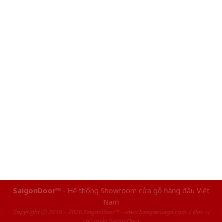
SaigonDoor™
- Hệ thống Showroom cửa gỗ hàng đầu Việt
Nam
Copyright ⓒ 2016 – 2026 SaigonDoor™ - www.baogiacuago.com | Đơn vị
chủ quản SaigonDoor