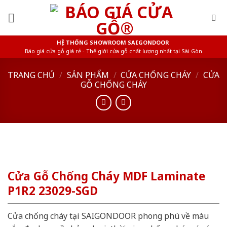
Skip
to
content
HỆ THỐNG SHOWROOM SAIGONDOOR
Báo giá cửa gỗ giá rẻ - Thế giới cửa gỗ chất lượng nhất tại Sài Gòn
TRANG CHỦ
/
SẢN PHẨM
/
CỬA CHỐNG CHÁY
/
CỬA
GỖ CHỐNG CHÁY
Cửa Gỗ Chống Cháy MDF Laminate
P1R2 23029-SGD
Cửa chống cháy tại SAIGONDOOR phong phú về màu