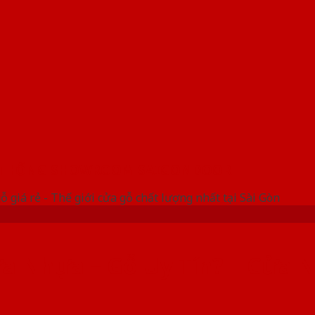
 THỐNG SHOWROOM SAIGONDOOR
ỗ giá rẻ - Thế giới cửa gỗ chất lượng nhất tại Sài Gòn
a Nhựa – Gỗ Uy Tín? | Cửa N