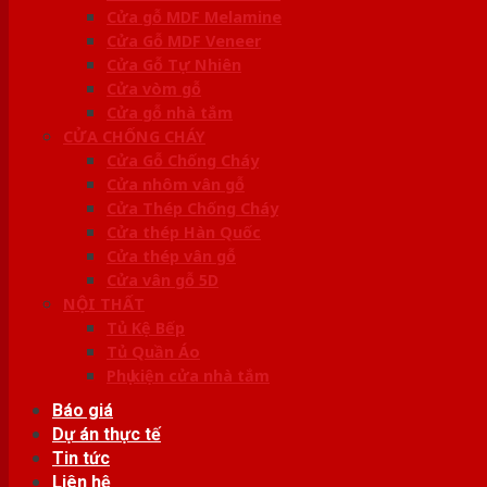
Cửa gỗ MDF Melamine
Cửa Gỗ MDF Veneer
Cửa Gỗ Tự Nhiên
Cửa vòm gỗ
Cửa gỗ nhà tắm
CỬA CHỐNG CHÁY
Cửa Gỗ Chống Cháy
Cửa nhôm vân gỗ
Cửa Thép Chống Cháy
Cửa thép Hàn Quốc
Cửa thép vân gỗ
Cửa vân gỗ 5D
NỘI THẤT
Tủ Kệ Bếp
Tủ Quần Áo
Phụ kiện cửa nhà tắm
Báo giá
Dự án thực tế
Tin tức
Liên hệ