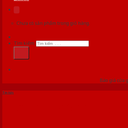
Chưa có sản phẩm trong giỏ hàng.
Tìm kiếm:
HỆ
Báo giá cửa g
Tin tức
Ở Đâu Cung Cấp Các Loại Cử