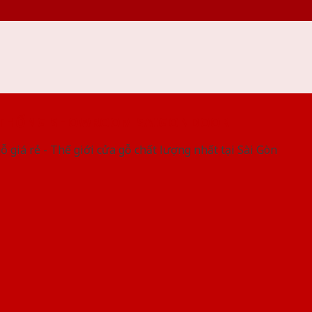
 THỐNG SHOWROOM SAIGONDOOR
ỗ giá rẻ - Thế giới cửa gỗ chất lượng nhất tại Sài Gòn