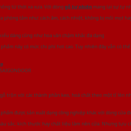
thống từ thời xa xưa. Với dòng
gỗ tự nhiên
mang lại sự tự nh
ửa phòng tắm như: cách âm, cách nhiệt, không bị mối mọt ha
u kiểu dáng cũng như hoa văn chặm khắc đa dạng
ẩm này có mức chi phí hơi cao. Tuy nhiên đây vẫn có thể nó
ẹp SAIGONDOOR
ỗ trộn với các thành phần keo, hoá chất theo một tỉ lên n
n phẩm được sản xuất dạng công nghiệp khác với dòng cửa đ
àu sắc, kích thước hay chất liệu làm nên cửa. Nhưng tựu c