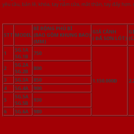
yêu cầu, bản lề, khóa, tay nắm cửa, mắt thần, tay đẩy hơn,
BỀ RỘNG PHỦ BÌ
GIÁ CÁNH
G
STT
MODEL
(BAO GỒM KHUNG BAO)
( ĐÃ SƠN LÓT)
(C
(MM)
SG.1A
1
750
SG.1B
SG.2A
2
800
SG.2B
3
SG.3A
850
1.150.000Đ
2.
4
SG.4A
900
SG.5A
5
930
SG.5B
6
SG.6A
980