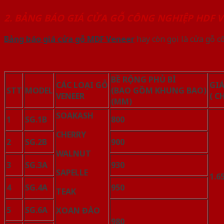
2. BẢNG BÁO GIÁ CỬA GỖ CÔNG NGHIỆP HDF V
Bảng báo giá cửa gỗ MDF Veneer
hay còn gọi là cửa gỗ 
BỀ RỘNG PHỦ BÌ
CÁC LOẠI GỖ
GI
STT
MODEL
(BAO GỒM KHUNG BAO)
VENEER
( C
(MM)
SOAK
ASH
1
SG.1B
800
CHERRY
2
SG.2B
900
WALNUT
3
SG.3A
930
SAPELLE
1.6
4
SG.4A
950
TEAK
5
SG.6A
XOAN ĐÀO
980