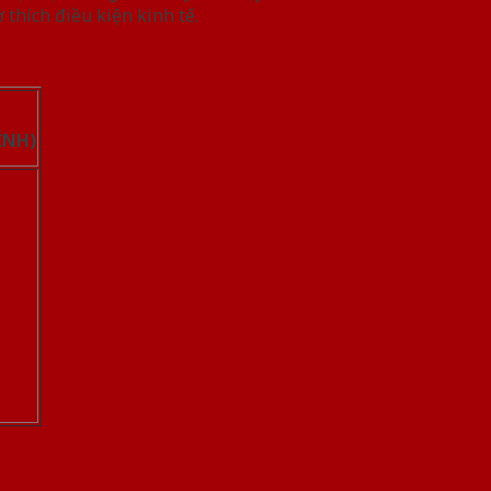
 thích điều kiện kinh tế.
̉NH)