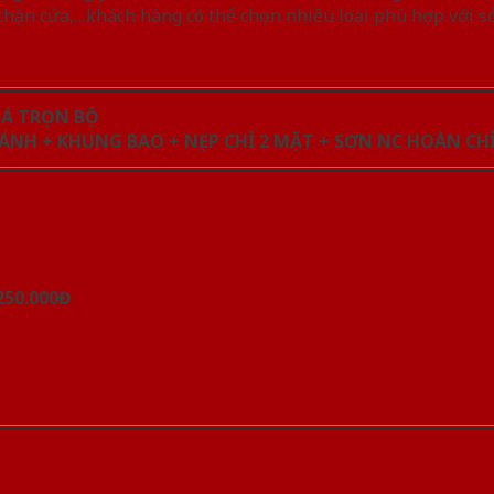
 chặn cửa,…khách hàng có thể chọn nhiều loại phù hợp với sở
IÁ TRỌN BỘ
ÁNH + KHUNG BAO + NẸP CHỈ 2 MẶT + SƠN NC HOÀN CHI
250.000Đ