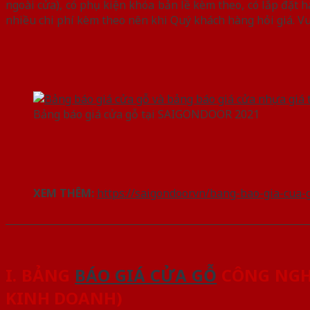
ngoài cửa), có phụ kiện khóa bản lề kèm theo, có lắp đặt h
nhiều chi phí kèm theo nên khi Quý khách hàng hỏi giá. Vui
Bảng báo giá cửa gỗ tại SAIGONDOOR 2021
XEM THÊM:
https://saigondoor.vn/bang-bao-gia-cua
______________________________________________________________
I. BẢNG
BÁO GIÁ CỬA GỖ
CÔNG NGHI
KINH DOANH)