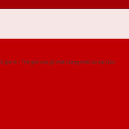
 THỐNG SHOWROOM SAIGONDOOR
ỗ giá rẻ - Thế giới cửa gỗ chất lượng nhất tại Sài Gòn