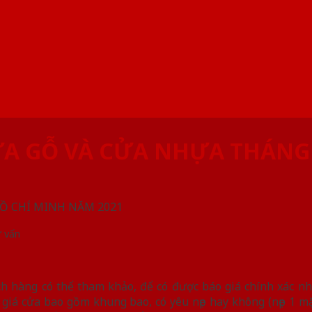
ỬA GỖ VÀ CỬA NHỰA THÁNG 
Ồ CHÍ MINH NĂM 2021
 vấn
h hàng có thể tham khảo, để có được báo giá chính xác nhấ
giá cửa bao gồm khung bao, có yêu nẹp hay không (nẹp 1 mặ