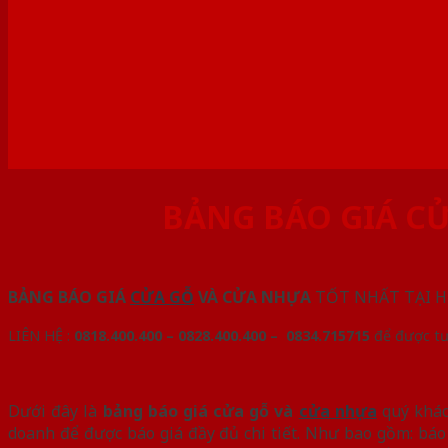
BẢNG BÁO GIÁ C
BẢNG BÁO GIÁ
CỬA GỖ
VÀ CỬA NHỰA
TỐT NHẤT TẠI H
LIÊN HỆ :
0818.400.400 – 0828.400.400 – 0834.715715
để được tư
Dưới đây là
bảng báo giá cửa gỗ và
cửa nhựa
quý khác
doanh để được báo giá đầy đủ chi tiết. Như bao gồm: báo 