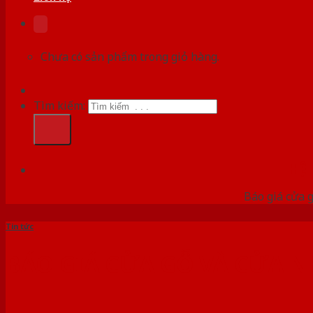
Chưa có sản phẩm trong giỏ hàng.
Tìm kiếm:
HỆ
Báo giá cửa g
Tin tức
BÁO GIÁ CỬA GỖ VÀ CỬA 