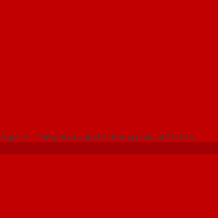
 THỐNG SHOWROOM SAIGONDOOR
ỗ giá rẻ - Thế giới cửa gỗ chất lượng nhất tại Sài Gòn
NHỰA