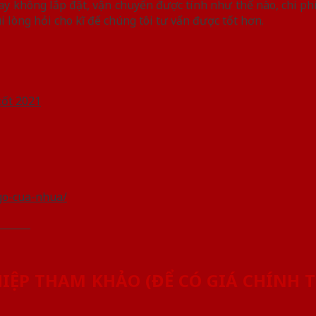
ay không lắp đặt, vận chuyển được tính như thế nào, chi phí 
 lòng hỏi cho kĩ để chúng tôi tư vấn được tốt hơn.
-go-cua-nhua/
_______
ỆP THAM KHẢO (ĐỂ CÓ GIÁ CHÍNH T