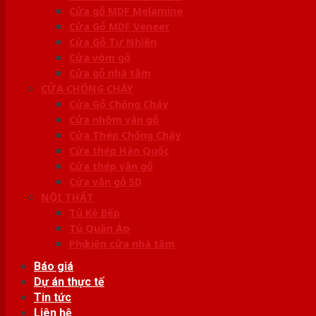
Cửa gỗ MDF Melamine
Cửa Gỗ MDF Veneer
Cửa Gỗ Tự Nhiên
Cửa vòm gỗ
Cửa gỗ nhà tắm
CỬA CHỐNG CHÁY
Cửa Gỗ Chống Cháy
Cửa nhôm vân gỗ
Cửa Thép Chống Cháy
Cửa thép Hàn Quốc
Cửa thép vân gỗ
Cửa vân gỗ 5D
NỘI THẤT
Tủ Kệ Bếp
Tủ Quần Áo
Phụ kiện cửa nhà tắm
Báo giá
Dự án thực tế
Tin tức
Liên hệ