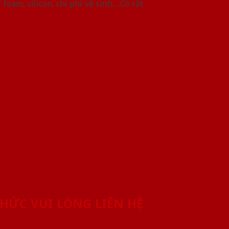
foam, silicon, chi phí vệ sinh,…Có rất
HỨC VUI LÒNG LIÊN HỆ