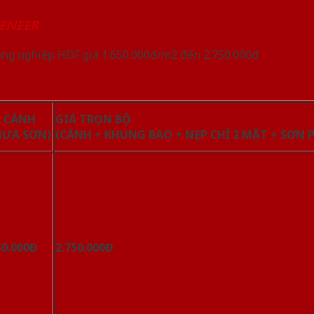
ENEER
công nghiệp HDF giá 1.650.000đ/m2 đến 2.750.000đ
Á CÁNH
GIÁ TRỌN BỘ
HƯA SƠN)
(CÁNH + KHUNG BAO + NẸP CHỈ 2 MẶT + SƠN 
50.000Đ
2.750.000Đ