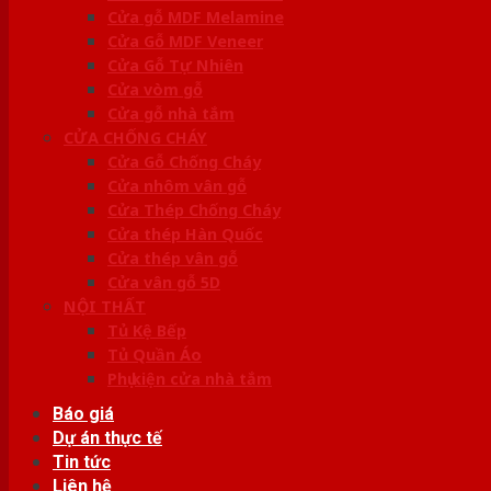
Cửa gỗ MDF Melamine
Cửa Gỗ MDF Veneer
Cửa Gỗ Tự Nhiên
Cửa vòm gỗ
Cửa gỗ nhà tắm
CỬA CHỐNG CHÁY
Cửa Gỗ Chống Cháy
Cửa nhôm vân gỗ
Cửa Thép Chống Cháy
Cửa thép Hàn Quốc
Cửa thép vân gỗ
Cửa vân gỗ 5D
NỘI THẤT
Tủ Kệ Bếp
Tủ Quần Áo
Phụ kiện cửa nhà tắm
Báo giá
Dự án thực tế
Tin tức
Liên hệ