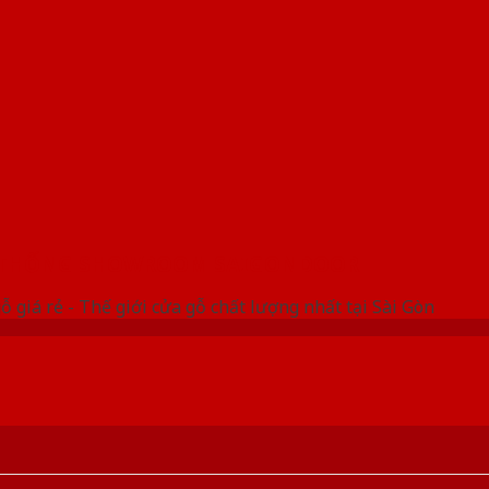
 THỐNG SHOWROOM SAIGONDOOR
ỗ giá rẻ - Thế giới cửa gỗ chất lượng nhất tại Sài Gòn