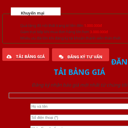
Khuyến mại
Quà tặng đồ nội thất trang trí lên đến
1.000.000đ
Giảm trực tiếp khi mua đơn hàng lớn hơn
3.000.000đ
Nhiều ưu đãi lớn khi đăng ký tài khoản thành viên thân thiết
TẢI BẢNG GIÁ
ĐĂNG KÝ TƯ VẤN
ĐĂN
TẢI BẢNG GIÁ
Đăng ký nhận báo giá mới nhất từ chúng tôi