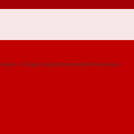
 THỐNG SHOWROOM SAIGONDOOR
ỗ giá rẻ - Thế giới cửa gỗ chất lượng nhất tại Sài Gòn