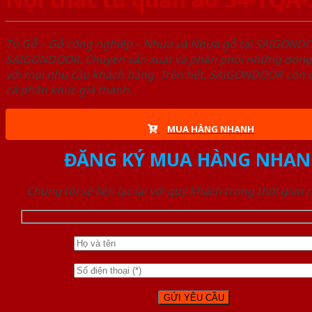
Tủ Gỗ – Gỗ công nghiêp – Nhựa và Nhựa gỗ tại SAIGOND
SAIGONDOOR. Chuyên sản xuất và phân phối những dòng T
với mọi nhu cầu khách hàng. Trên hết, SAIGONDOOR còn c
cả phân khúc giá thành.
MUA HÀNG NHANH
ĐĂNG KÝ MUA HÀNG NHAN
Chúng tôi sẽ liên lạc lại với quý khách trong thời gian