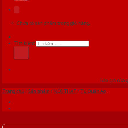
Chưa có sản phẩm trong giỏ hàng.
Tìm kiếm:
HỆ
Báo giá cửa g
Trang chủ
/
Sản phẩm
/
NỘI THẤT
/
Tủ Quần Áo