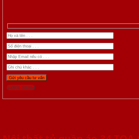
Gọi 0976.169.864
Nội thất tủ quần áo 34-TQA